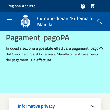
Salta al contenuto principale
Regione Abruzzo

Comune di Sant'Eufemia a
Maiella
Pagamenti pagoPA
In questa sezione è possibile effettuare pagamenti pagoPA
del Comune di Sant'Eufemia a Maiella o verificare l’esito
dei pagamenti già effettuati.
Informativa privacy
2/6
Scegli il pagamento
Dati anagrafici
Paga
Riepilogo