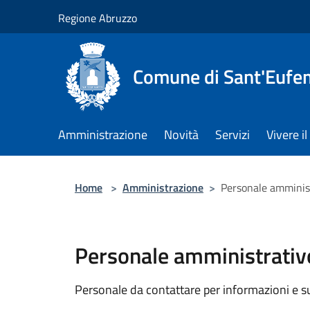
Salta al contenuto principale
Regione Abruzzo
Comune di Sant'Eufem
Amministrazione
Novità
Servizi
Vivere 
Home
>
Amministrazione
>
Personale amminis
Personale amministrativ
Personale da contattare per informazioni e supp