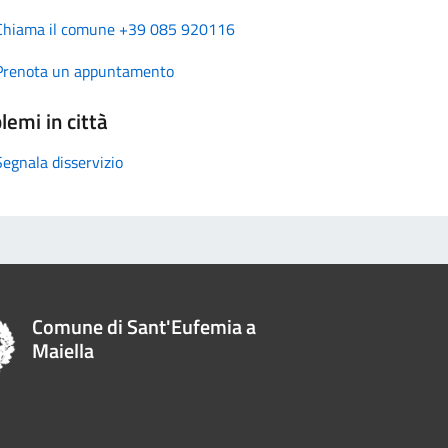
Chiama il comune +39 085 920116
Prenota un appuntamento
lemi in città
Segnala disservizio
Comune di Sant'Eufemia a
Maiella