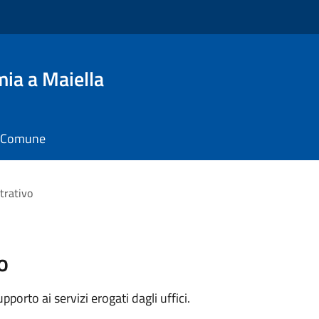
ia a Maiella
il Comune
trativo
o
orto ai servizi erogati dagli uffici.