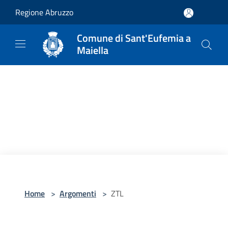
Salta al contenuto principale
Regione Abruzzo
Comune di Sant'Eufemia a
Maiella
Home
>
Argomenti
>
ZTL