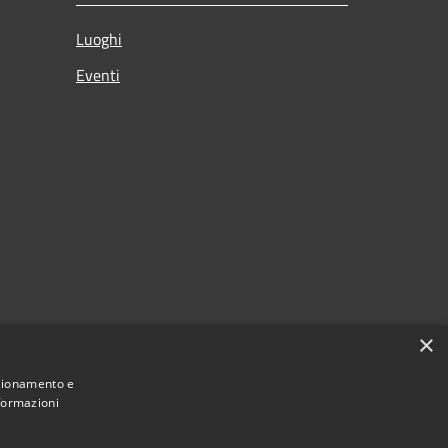
Luoghi
Eventi
×
nzionamento e
nformazioni