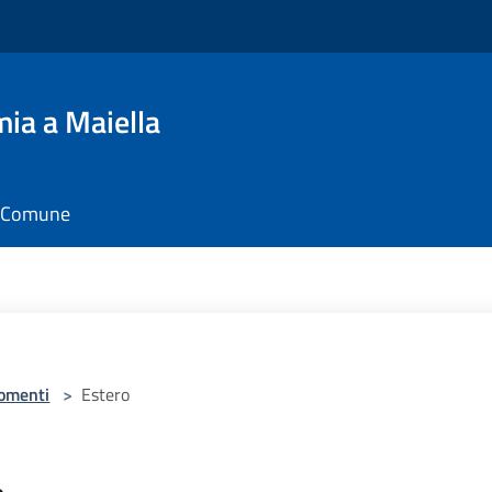
ia a Maiella
il Comune
omenti
>
Estero