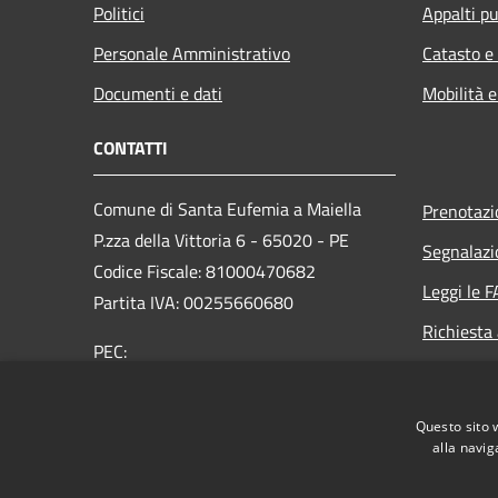
Politici
Appalti pu
Personale Amministrativo
Catasto e
Documenti e dati
Mobilità e
CONTATTI
Comune di Santa Eufemia a Maiella
Prenotaz
P.zza della Vittoria 6 - 65020 - PE
Segnalazi
Codice Fiscale: 81000470682
Leggi le 
Partita IVA: 00255660680
Richiesta
PEC:
info@pec.comune.santeufemiaamaiella.pe.it
Centralino Unico: +39 085 920116
Questo sito 
alla navig