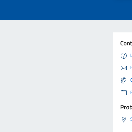
Cont
Prob