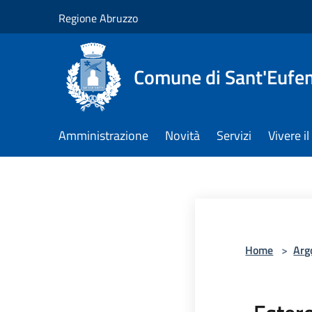
Salta al contenuto principale
Regione Abruzzo
Comune di Sant'Eufem
Amministrazione
Novità
Servizi
Vivere 
Home
>
Arg