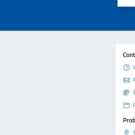
Cont
Prob