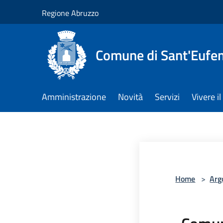
Salta al contenuto principale
Regione Abruzzo
Comune di Sant'Eufem
Amministrazione
Novità
Servizi
Vivere 
Home
>
Arg