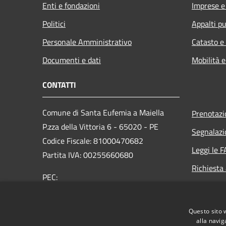
Enti e fondazioni
Imprese 
Politici
Appalti pu
Personale Amministrativo
Catasto e
Documenti e dati
Mobilità e
CONTATTI
Comune di Santa Eufemia a Maiella
Prenotaz
P.zza della Vittoria 6 - 65020 - PE
Segnalazi
Codice Fiscale: 81000470682
Leggi le 
Partita IVA: 00255660680
Richiesta
PEC:
info@pec.comune.santeufemiaamaiella.pe.it
Centralino Unico: +39 085 920116
Questo sito 
alla navig