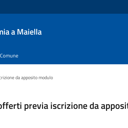
ia a Maiella
il Comune
iscrizione da apposito modulo
 offerti previa iscrizione da appo