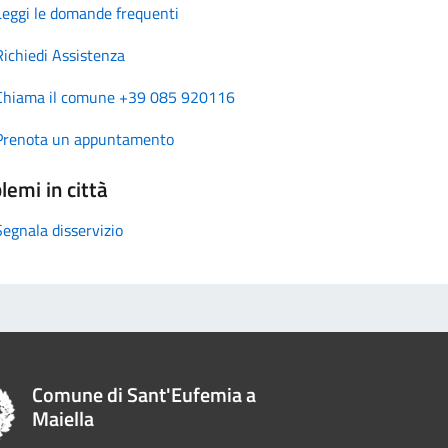
Leggi le domande frequenti
Richiedi Assistenza
Chiama il comune +39 085 920116
Prenota un appuntamento
lemi in città
Segnala disservizio
Comune di Sant'Eufemia a
Maiella