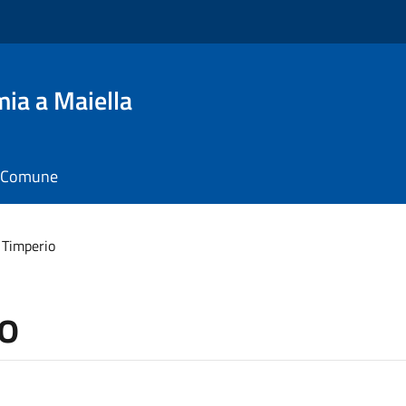
ia a Maiella
il Comune
 Timperio
o