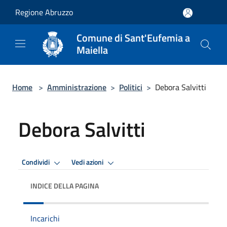
Salta al contenuto principale
Regione Abruzzo
Comune di Sant'Eufemia a
Maiella
Home
>
Amministrazione
>
Politici
>
Debora Salvitti
Debora Salvitti
Condividi
Vedi azioni
INDICE DELLA PAGINA
Incarichi