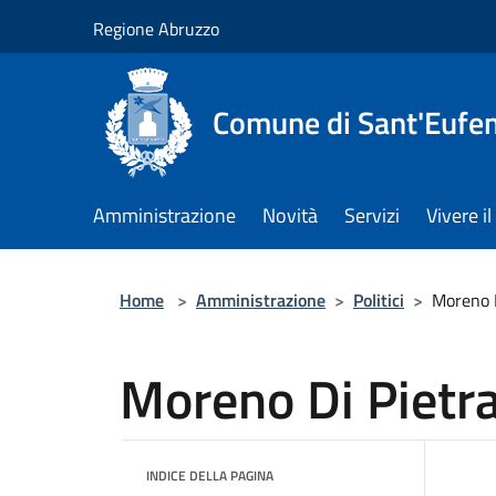
Salta al contenuto principale
Regione Abruzzo
Comune di Sant'Eufem
Amministrazione
Novità
Servizi
Vivere 
Home
>
Amministrazione
>
Politici
>
Moreno D
Moreno Di Pietr
INDICE DELLA PAGINA