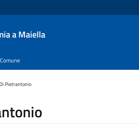
ia a Maiella
il Comune
i Pietrantonio
antonio