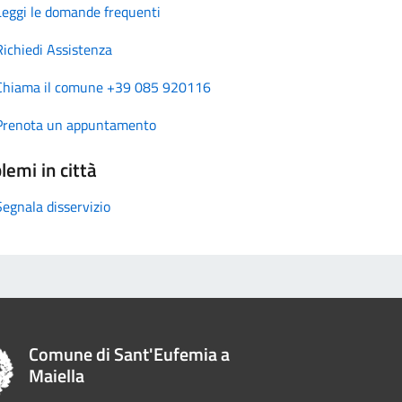
Leggi le domande frequenti
Richiedi Assistenza
Chiama il comune +39 085 920116
Prenota un appuntamento
lemi in città
Segnala disservizio
Comune di Sant'Eufemia a
Maiella