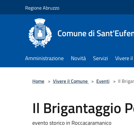
Salta al contenuto principale
Regione Abruzzo
Comune di Sant'Eufem
Amministrazione
Novità
Servizi
Vivere 
Home
>
Vivere il Comune
>
Eventi
>
Il Briga
Il Brigantaggio P
evento storico in Roccacaramanico