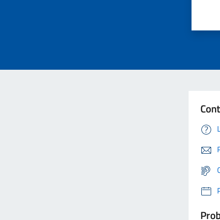
Cont
Prob