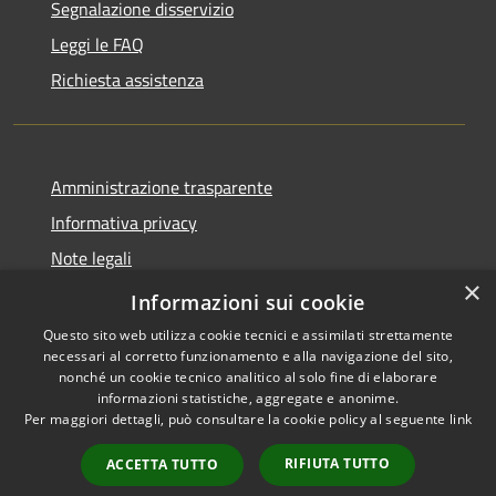
Segnalazione disservizio
Leggi le FAQ
Richiesta assistenza
Amministrazione trasparente
Informativa privacy
Note legali
×
Dichiarazione di accessibilità
Informazioni sui cookie
Questo sito web utilizza cookie tecnici e assimilati strettamente
necessari al corretto funzionamento e alla navigazione del sito,
nonché un cookie tecnico analitico al solo fine di elaborare
informazioni statistiche, aggregate e anonime.
RSS
Copyright © 2026 • Comune di
Per maggiori dettagli, può consultare la cookie policy al seguente
link
Accessibilità
Sant'Eufemia a Maiella •
Privacy
Municipium
Powered by
•
RIFIUTA TUTTO
ACCETTA TUTTO
Cookie
Accesso redazione