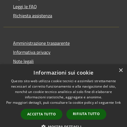
Leggi le FAQ
Richiesta assistenza
Amministrazione trasparente
Informativa privacy
Note legali
×
Dichiarazione di accessibilità
Informazioni sui cookie
Questo sito web utilizza cookie tecnici e assimilati strettamente
necessari al corretto funzionamento e alla navigazione del sito,
nonché un cookie tecnico analitico al solo fine di elaborare
informazioni statistiche, aggregate e anonime.
RSS
Copyright © 2026 • Comune di
Per maggiori dettagli, può consultare la cookie policy al seguente
link
Accessibilità
Sant'Eufemia a Maiella •
Privacy
Municipium
Powered by
•
RIFIUTA TUTTO
ACCETTA TUTTO
Cookie
Accesso redazione
Mappa del sito
MOSTRA DETTAGLI