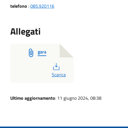
telefono
:
085.920116
Allegati
gara
PDF
Scarica
Ultimo aggiornamento
: 11 giugno 2024, 08:38