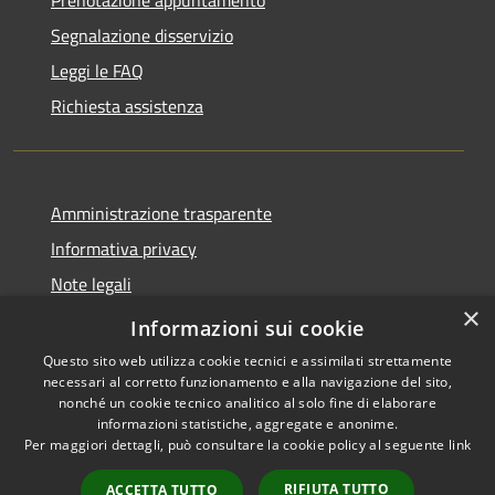
Prenotazione appuntamento
Segnalazione disservizio
Leggi le FAQ
Richiesta assistenza
Amministrazione trasparente
Informativa privacy
Note legali
×
Dichiarazione di accessibilità
Informazioni sui cookie
Questo sito web utilizza cookie tecnici e assimilati strettamente
necessari al corretto funzionamento e alla navigazione del sito,
nonché un cookie tecnico analitico al solo fine di elaborare
informazioni statistiche, aggregate e anonime.
RSS
Copyright © 2026 • Comune di
Per maggiori dettagli, può consultare la cookie policy al seguente
link
Accessibilità
Sant'Eufemia a Maiella •
Privacy
Municipium
Powered by
•
RIFIUTA TUTTO
ACCETTA TUTTO