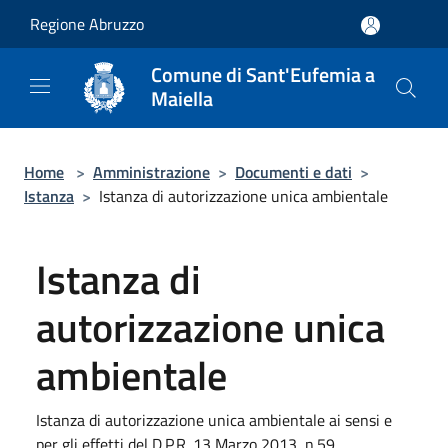
Salta al contenuto principale
Regione Abruzzo
Comune di Sant'Eufemia a
Maiella
Home
>
Amministrazione
>
Documenti e dati
>
Istanza
>
Istanza di autorizzazione unica ambientale
Istanza di
autorizzazione unica
ambientale
Istanza di autorizzazione unica ambientale ai sensi e
per gli effetti del D.P.R. 13 Marzo 2013, n.59