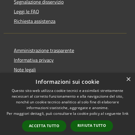
Segnalazione disservizio
Leggi le FAQ
Richiesta assistenza
Amministrazione trasparente
Informativa privacy
Note legali
×
Dichiarazione di accessibilità
Informazioni sui cookie
Questo sito web utilizza cookie tecnici e assimilati strettamente
necessari al corretto funzionamento e alla navigazione del sito,
nonché un cookie tecnico analitico al solo fine di elaborare
informazioni statistiche, aggregate e anonime.
RSS
Copyright © 2026 • Comune di
Per maggiori dettagli, può consultare la cookie policy al seguente
link
Accessibilità
Sant'Eufemia a Maiella •
Privacy
Municipium
Powered by
•
RIFIUTA TUTTO
ACCETTA TUTTO
Cookie
Accesso redazione