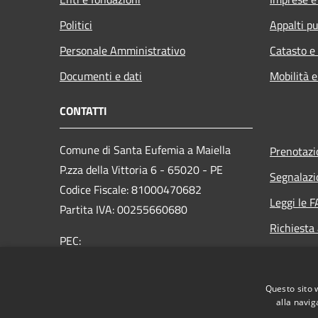
Politici
Appalti pu
Personale Amministrativo
Catasto e
Documenti e dati
Mobilità e
CONTATTI
Comune di Santa Eufemia a Maiella
Prenotaz
P.zza della Vittoria 6 - 65020 - PE
Segnalazi
Codice Fiscale: 81000470682
Leggi le 
Partita IVA: 00255660680
Richiesta
PEC:
info@pec.comune.santeufemiaamaiella.pe.it
Centralino Unico: +39 085 920116
Questo sito 
alla navig