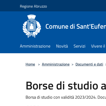
Salta al contenuto principale
Regione Abruzzo
Comune di Sant'Eufem
Amministrazione
Novità
Servizi
Vivere 
Home
>
Amministrazione
>
Documenti e dati
Borse di studio a
Borsa di studio con validità 2023/2024. Doc