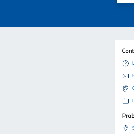
Cont
Prob